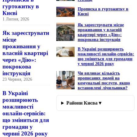
гуртожитку в
Прописка в гуртожитку в
Києві
Києві
1 Липня, 2026
Як зареєструвати місце
проживання у власній
Як зареєструвати
квартирі через «Дію»:
місце
покрокова інструкція
проживання у
В Україні розширюють
власній квартирі
можливості онлайн-сервісів:
через «Дію»:
що зміниться для громадян
у червні 2026 року
покрокова
інструкція
Чи впливає кількість
прописаних людей на
23 Червня, 2026
комунальні послуги, якщо
встановлені лічильники?
В Україні
розширюють
Райони Києва ▾
можливості
онлайн-сервісів:
що зміниться для
громадян у
червні 2026 року