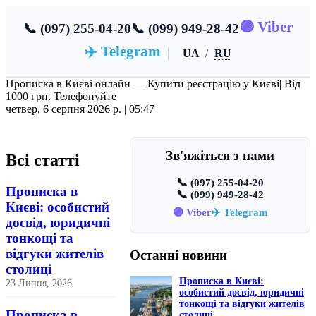
🟣 Viber
📞 (097) 255-04-20
📞 (099) 949-28-42
✈️ Telegram
UA
/
RU
Прописка в Києві онлайн — Купити реєстрацію у Києві
| Від
1000 грн. Телефонуйте
четвер, 6 серпня 2026 р. |
05:47
Зв'яжіться з нами
Всі статті
📞 (097) 255-04-20
Прописка в
📞 (099) 949-28-42
Києві: особистий
🟣 Viber
✈️ Telegram
досвід, юридичні
тонкощі та
відгуки жителів
Останні новини
столиці
Прописка в Києві:
23 Липня, 2026
особистий досвід, юридичні
тонкощі та відгуки жителів
Прописка в
столиці