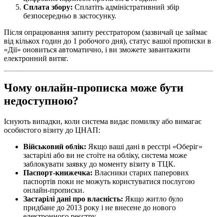
Сплата збору:
Сплатіть адміністративний збір
безпосередньо в застосунку.
Після опрацювання запиту реєстратором (зазвичай це займає
від кількох годин до 1 робочого дня), статус вашої прописки в
«Дії» оновиться автоматично, і ви зможете завантажити
електронний витяг.
Чому онлайн-прописка може бути
недоступною?
Існують випадки, коли система видає помилку або вимагає
особистого візиту до ЦНАП:
Військовий облік:
Якщо ваші дані в реєстрі «Оберіг»
застарілі або ви не стоїте на обліку, система може
заблокувати заявку до моменту візиту в ТЦК.
Паспорт-книжечка:
Власники старих паперових
паспортів поки не можуть користуватися послугою
онлайн-прописки.
Застарілі дані про власність:
Якщо житло було
придбане до 2013 року і не внесене до нового
електронного реєстру.