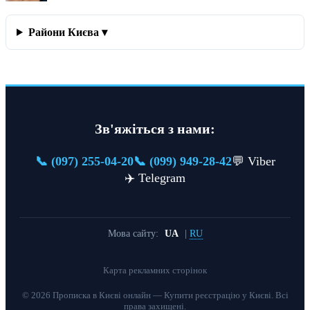
Райони Києва ▾
Зв'яжіться з нами:
📞 (097) 255-04-20
📞 (099) 949-28-42
💬 Viber
✈️ Telegram
Мова сайту:
UA
|
RU
Карта рекламних сторінок
© 2026 Прописка в Києві онлайн — Купити реєстрацію у Києві. Всі
права захищені.