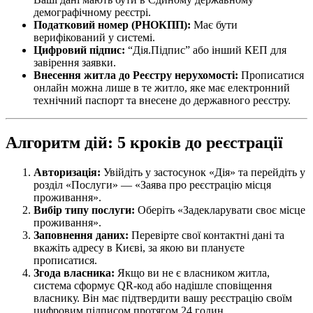
демографічному реєстрі.
Податковий номер (РНОКПП):
Має бути
верифікований у системі.
Цифровий підпис:
“Дія.Підпис” або інший КЕП для
завірення заявки.
Внесення житла до Реєстру нерухомості:
Прописатися
онлайн можна лише в те житло, яке має електронний
технічний паспорт та внесене до державного реєстру.
Алгоритм дій: 5 кроків до реєстрації
Авторизація:
Увійдіть у застосунок «Дія» та перейдіть у
розділ «Послуги» — «Заява про реєстрацію місця
проживання».
Вибір типу послуги:
Оберіть «Задекларувати своє місце
проживання».
Заповнення даних:
Перевірте свої контактні дані та
вкажіть адресу в Києві, за якою ви плануєте
прописатися.
Згода власника:
Якщо ви не є власником житла,
система сформує QR-код або надішле сповіщення
власнику. Він має підтвердити вашу реєстрацію своїм
цифровим підписом протягом 24 годин.