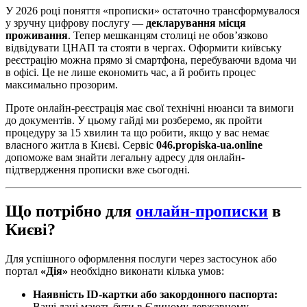
У 2026 році поняття «прописки» остаточно трансформувалося
у зручну цифрову послугу —
декларування місця
проживання
. Тепер мешканцям столиці не обов’язково
відвідувати ЦНАП та стояти в чергах. Оформити київську
реєстрацію можна прямо зі смартфона, перебуваючи вдома чи
в офісі. Це не лише економить час, а й робить процес
максимально прозорим.
Проте онлайн-реєстрація має свої технічні нюанси та вимоги
до документів. У цьому гайді ми розберемо, як пройти
процедуру за 15 хвилин та що робити, якщо у вас немає
власного житла в Києві. Сервіс
046.propiska-ua.online
допоможе вам знайти легальну адресу для онлайн-
підтвердження прописки вже сьогодні.
Що потрібно для
онлайн-прописки
в
Києві?
Для успішного оформлення послуги через застосунок або
портал
«Дія»
необхідно виконати кілька умов:
Наявність ID-картки або закордонного паспорта:
Ваші дані мають бути в Єдиному державному