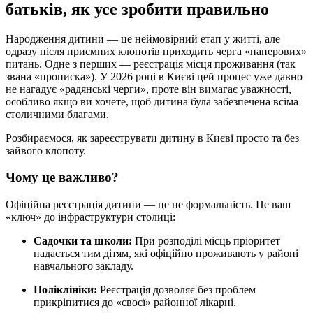
батьків, як усе зробити правильно
Народження дитини — це неймовірний етап у житті, але
одразу після приємних клопотів приходить черга «паперових»
питань. Одне з перших — реєстрація місця проживання (так
звана «прописка»). У 2026 році в Києві цей процес уже давно
не нагадує «радянські черги», проте він вимагає уважності,
особливо якщо ви хочете, щоб дитина була забезпечена всіма
столичними благами.
Розбираємося, як зареєструвати дитину в Києві просто та без
зайвого клопоту.
Чому це важливо?
Офіційна реєстрація дитини — це не формальність. Це ваш
«ключ» до інфраструктури столиці:
Садочки та школи:
При розподілі місць пріоритет
надається тим дітям, які офіційно проживають у районі
навчального закладу.
Поліклініки:
Реєстрація дозволяє без проблем
прикріпитися до «своєї» районної лікарні.