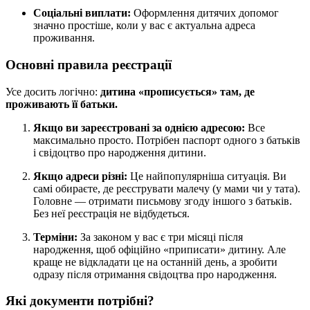
Соціальні виплати:
Оформлення дитячих допомог
значно простіше, коли у вас є актуальна адреса
проживання.
Основні правила реєстрації
Усе досить логічно:
дитина «прописується» там, де
проживають її батьки.
Якщо ви зареєстровані за однією адресою:
Все
максимально просто. Потрібен паспорт одного з батьків
і свідоцтво про народження дитини.
Якщо адреси різні:
Це найпопулярніша ситуація. Ви
самі обираєте, де реєструвати малечу (у мами чи у тата).
Головне — отримати письмову згоду іншого з батьків.
Без неї реєстрація не відбудеться.
Терміни:
За законом у вас є три місяці після
народження, щоб офіційно «приписати» дитину. Але
краще не відкладати це на останній день, а зробити
одразу після отримання свідоцтва про народження.
Які документи потрібні?