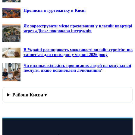
Прописка в гуртожитку в Києві
Як зареєструвати місце проживання у власній квартирі
через «Дію»: покрокова інструкція
В Україні розширюють можливості онлайн-сервісів: що
зміниться для громадян у червні 2026 року
Чи впливає кількість прописаних людей на комунальні
послуги, якщо встановлені лічильники?
Райони Києва ▾