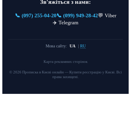
Зв'яжіться з нами:
📞 (097) 255-04-20
📞 (099) 949-28-42
💬 Viber
✈️ Telegram
Мова сайту:
UA
|
RU
Карта рекламних сторінок
© 2026 Прописка в Києві онлайн — Купити реєстрацію у Києві. Всі
права захищені.