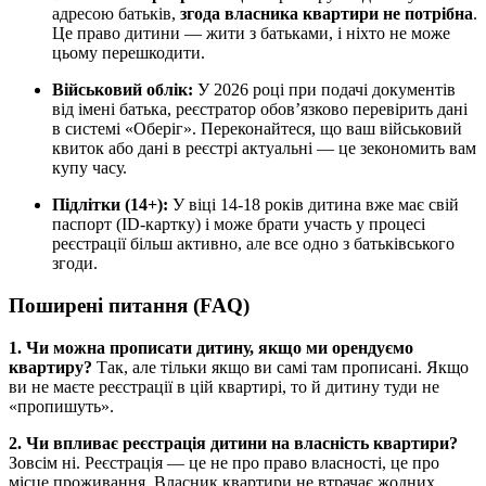
адресою батьків,
згода власника квартири не потрібна
.
Це право дитини — жити з батьками, і ніхто не може
цьому перешкодити.
Військовий облік:
У 2026 році при подачі документів
від імені батька, реєстратор обов’язково перевірить дані
в системі «Оберіг». Переконайтеся, що ваш військовий
квиток або дані в реєстрі актуальні — це зекономить вам
купу часу.
Підлітки (14+):
У віці 14-18 років дитина вже має свій
паспорт (ID-картку) і може брати участь у процесі
реєстрації більш активно, але все одно з батьківського
згоди.
Поширені питання (FAQ)
1. Чи можна прописати дитину, якщо ми орендуємо
квартиру?
Так, але тільки якщо ви самі там прописані. Якщо
ви не маєте реєстрації в цій квартирі, то й дитину туди не
«пропишуть».
2. Чи впливає реєстрація дитини на власність квартири?
Зовсім ні. Реєстрація — це не про право власності, це про
місце проживання. Власник квартири не втрачає жодних