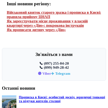
Інші новини регіону:
Військовий квиток старого зразка і прописка в Києві:
правила прийому ЦНАП
Як зареєструвати місце проживання у власній
квартирі через «Дію»: покрокова інструкція
Як прописати дитину через «Дію»
Зв'яжіться з нами
📞 (097) 255-04-20
📞 (099) 949-28-42
🟣 Viber
✈️ Telegram
Останні новини
Прописка в Києві: особистий досвід, юридичні тонкощі
та відгуки жителів столиці