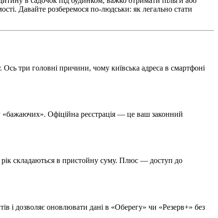
дитину в садочок під будинком, важко отримати пільги або
мості. Давайте розберемося по-людськи: як легально стати
. Ось три головні причини, чому київська адреса в смартфоні
ку «бажаючих». Офіційна реєстрація — це ваш законний
а рік складаються в пристойну суму. Плюс — доступ до
ів і дозволяє оновлювати дані в «Оберегу» чи «Резерв+» без