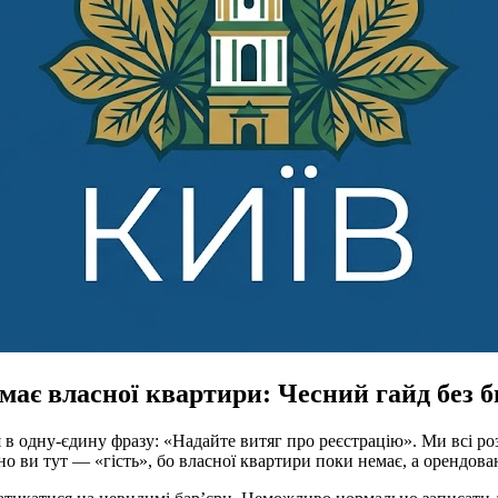
має власної квартири: Чесний гайд без б
в одну-єдину фразу: «Надайте витяг про реєстрацію». Ми всі роз
но ви тут — «гість», бо власної квартири поки немає, а орендов