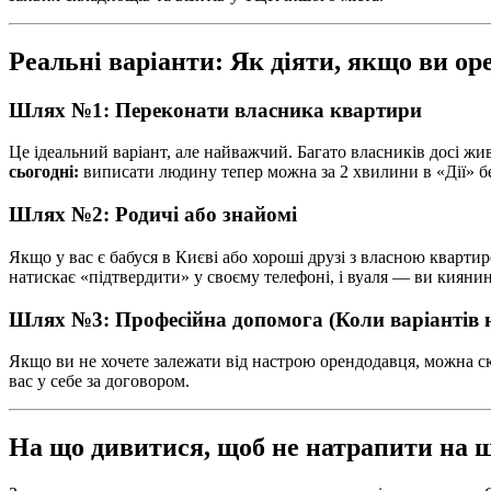
Реальні варіанти: Як діяти, якщо ви ор
Шлях №1: Переконати власника квартири
Це ідеальний варіант, але найважчий. Багато власників досі жи
сьогодні:
виписати людину тепер можна за 2 хвилини в «Дії» бе
Шлях №2: Родичі або знайомі
Якщо у вас є бабуся в Києві або хороші друзі з власною кварти
натискає «підтвердити» у своєму телефоні, і вуаля — ви киянин
Шлях №3: Професійна допомога (Коли варіантів 
Якщо ви не хочете залежати від настрою орендодавця, можна ск
вас у себе за договором.
На що дивитися, щоб не натрапити на 