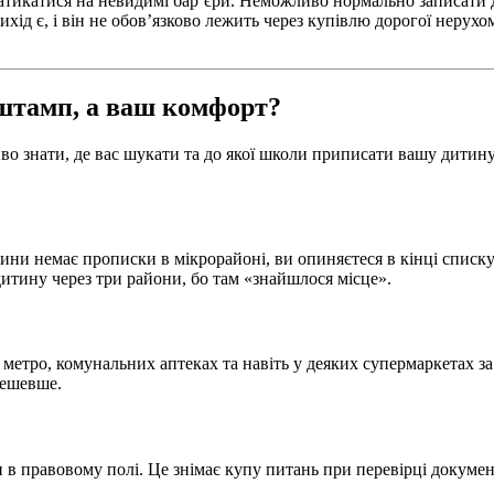
натикатися на невидимі бар’єри. Неможливо нормально записати 
хід є, і він не обов’язково лежить через купівлю дорогої нерухо
штамп, а ваш комфорт?
иво знати, де вас шукати та до якої школи приписати вашу дитину
тини немає прописки в мікрорайоні, ви опиняєтеся в кінці спис
 дитину через три райони, бо там «знайшлося місце».
метро, комунальних аптеках та навіть у деяких супермаркетах з
дешевше.
в правовому полі. Це знімає купу питань при перевірці документ