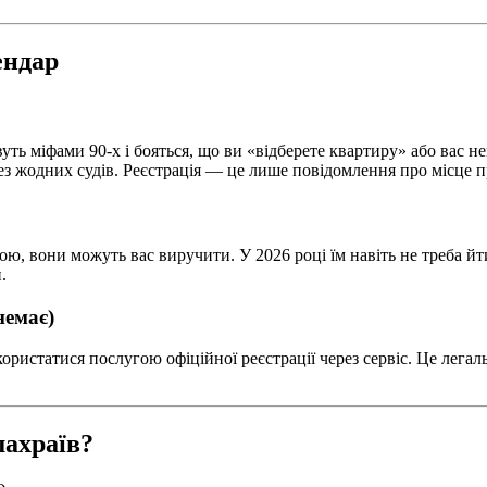
ендар
вуть міфами 90-х і бояться, що ви «відберете квартиру» або вас 
з жодних судів. Реєстрація — це лише повідомлення про місце пр
рою, вони можуть вас виручити. У 2026 році їм навіть не треба й
.
немає)
ористатися послугою офіційної реєстрації через сервіс. Це лега
шахраїв?