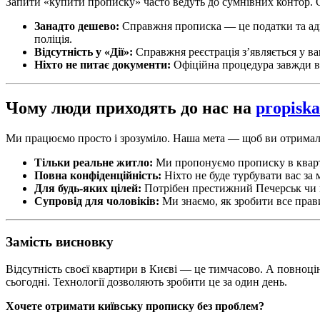
Запити «купити прописку» часто ведуть до сумнівних контор. О
Занадто дешево:
Справжня прописка — це податки та адм
поліція.
Відсутність у «Дії»:
Справжня реєстрація з’являється у ва
Ніхто не питає документи:
Офіційна процедура завжди ви
Чому люди приходять до нас на
propiska
Ми працюємо просто і зрозуміло. Наша мета — щоб ви отримали 
Тільки реальне житло:
Ми пропонуємо прописку в кварти
Повна конфіденційність:
Ніхто не буде турбувати вас за
Для будь-яких цілей:
Потрібен престижний Печерськ чи п
Супровід для чоловіків:
Ми знаємо, як зробити все прави
Замість висновку
Відсутність своєї квартири в Києві — це тимчасово. А повноці
сьогодні. Технології дозволяють зробити це за один день.
Хочете отримати київську прописку без проблем?