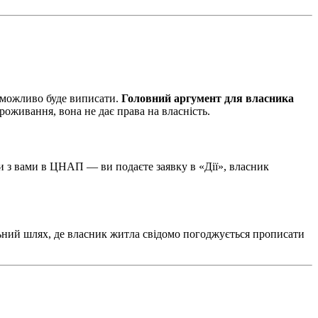
неможливо буде виписати.
Головний аргумент для власника
оживання, вона не дає права на власність.
ти з вами в ЦНАП — ви подаєте заявку в «Дії», власник
льний шлях, де власник житла свідомо погоджується прописати