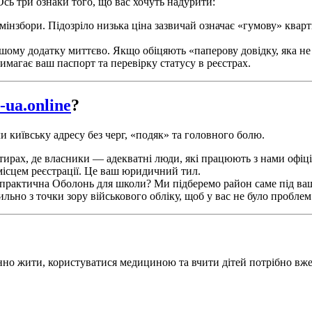
сь три ознаки того, що вас хочуть надурити:
інзбори. Підозріло низька ціна зазвичай означає «гумову» квар
шому додатку миттєво. Якщо обіцяють «паперову довідку, яка не с
магає ваш паспорт та перевірку статусу в реєстрах.
-ua.online
?
київську адресу без черг, «подяк» та головного болю.
рах, де власники — адекватні люди, які працюють з нами офіц
 місцем реєстрації. Це ваш юридичний тил.
рактична Оболонь для школи? Ми підберемо район саме під ваш
льно з точки зору військового обліку, щоб у вас не було проблем 
нно жити, користуватися медициною та вчити дітей потрібно вже 