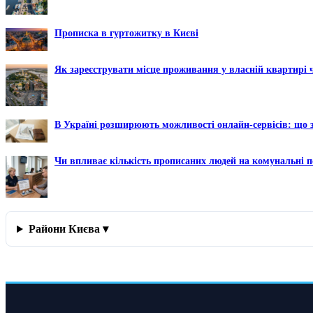
Прописка в гуртожитку в Києві
Як зареєструвати місце проживання у власній квартирі 
В Україні розширюють можливості онлайн-сервісів: що з
Чи впливає кількість прописаних людей на комунальні п
Райони Києва ▾