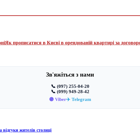
оні
Як прописатися в Києві в орендованій квартирі за договор
Зв'яжіться з нами
📞 (097) 255-04-20
📞 (099) 949-28-42
🟣 Viber
✈️ Telegram
а відгуки жителів столиці