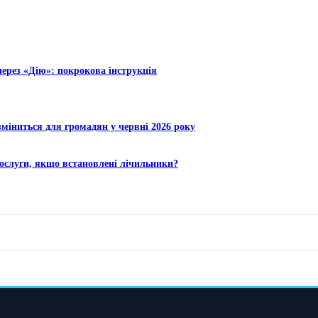
через «Дію»: покрокова інструкція
міниться для громадян у червні 2026 року
ослуги, якщо встановлені лічильники?