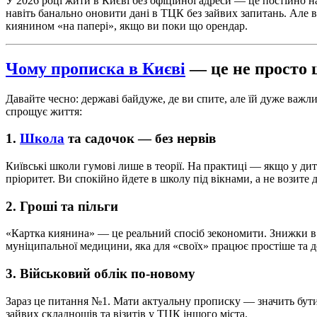
У 2026 році жити в Києві без офіційної адреси — це постійно 
навіть банально оновити дані в ТЦК без зайвих запитань. Але ви
киянином «на папері», якщо ви поки що орендар.
Чому прописка в Києві
— це не просто 
Давайте чесно: державі байдуже, де ви спите, але їй дуже важл
спрощує життя:
1.
Школа
та садочок — без нервів
Київські школи гумові лише в теорії. На практиці — якщо у ди
пріоритет. Ви спокійно йдете в школу під вікнами, а не возите
2. Гроші та пільги
«Картка киянина» — це реальний спосіб зекономити. Знижки в 
муніципальної медицини, яка для «своїх» працює простіше та 
3. Військовий облік по-новому
Зараз це питання №1. Мати актуальну прописку — значить бути 
зайвих складнощів та візитів у ТЦК іншого міста.