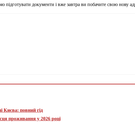
о підготувати документи і вже завтра ви побачите свою нову адре
і Києва: повний гід
сця проживання у 2026 році