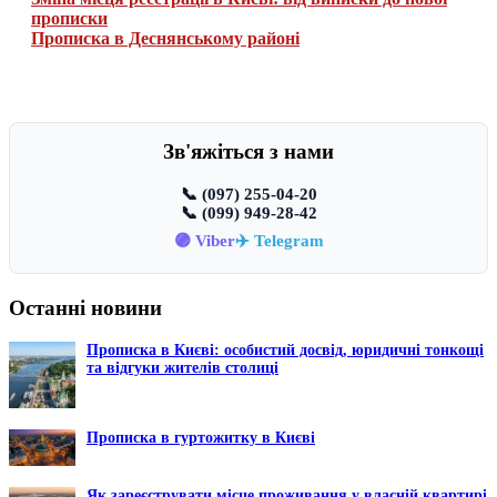
прописки
Прописка в Деснянському районі
Зв'яжіться з нами
📞 (097) 255-04-20
📞 (099) 949-28-42
🟣 Viber
✈️ Telegram
Останні новини
Прописка в Києві: особистий досвід, юридичні тонкощі
та відгуки жителів столиці
Прописка в гуртожитку в Києві
Як зареєструвати місце проживання у власній квартирі