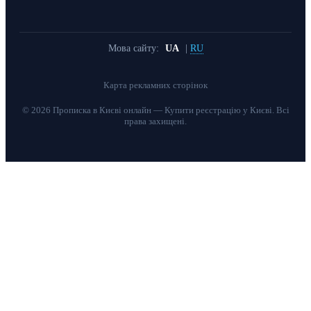
Мова сайту:
UA
|
RU
Карта рекламних сторінок
© 2026 Прописка в Києві онлайн — Купити реєстрацію у Києві. Всі
права захищені.