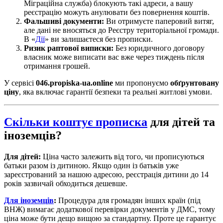
Міграційна служба) блокують такі адреси, а вашу
реєстрацію можуть анулювати без повернення коштів.
Фальшиві документи:
Ви отримуєте паперовий витяг,
але дані не вносяться до Реєстру територіальної громади.
В «
Дії
» ви залишаєтеся без прописки.
Ризик раптової виписки:
Без юридичного договору
власник може виписати вас вже через тиждень після
отримання грошей.
У сервісі
046.propiska-ua.online
ми пропонуємо
обґрунтовану
ціну
, яка включає гарантії безпеки та реальні житлові умови.
Скільки коштує прописка
для дітей та
іноземців?
Для дітей:
Ціна часто залежить від того, чи прописуються
батьки разом із дитиною. Якщо один із батьків уже
зареєстрований за нашою адресою, реєстрація дитини до 14
років зазвичай обходиться дешевше.
Для іноземців
:
Процедура для громадян інших країн (під
ВНЖ) вимагає додаткової перевірки документів у ДМС, тому
ціна може бути дещо вищою за стандартну. Проте це гарантує