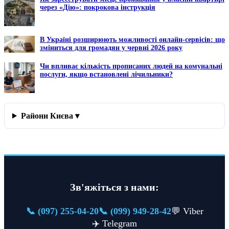
через «Дію»: покрокова інструкція
В Україні розширюють можливості онлайн-сервісів: що
зміниться для громадян у червні 2026 року
Чи впливає кількість прописаних людей на комунальні
послуги, якщо встановлені лічильники?
Райони Києва ▾
Зв'яжіться з нами:
📞 (097) 255-04-20
📞 (099) 949-28-42
💬 Viber
✈️ Telegram