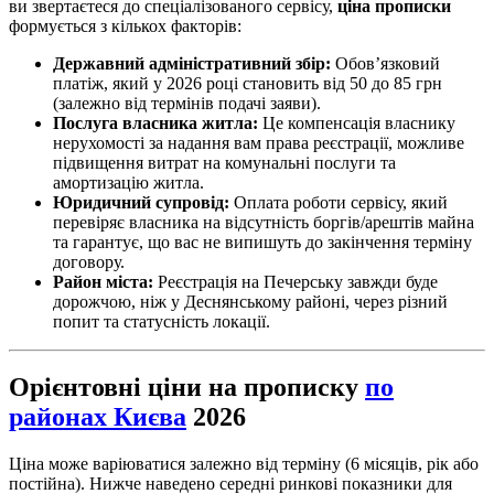
ви звертаєтеся до спеціалізованого сервісу,
ціна прописки
формується з кількох факторів:
Державний адміністративний збір:
Обов’язковий
платіж, який у 2026 році становить від 50 до 85 грн
(залежно від термінів подачі заяви).
Послуга власника житла:
Це компенсація власнику
нерухомості за надання вам права реєстрації, можливе
підвищення витрат на комунальні послуги та
амортизацію житла.
Юридичний супровід:
Оплата роботи сервісу, який
перевіряє власника на відсутність боргів/арештів майна
та гарантує, що вас не випишуть до закінчення терміну
договору.
Район міста:
Реєстрація на Печерську завжди буде
дорожчою, ніж у Деснянському районі, через різний
попит та статусність локації.
Орієнтовні ціни на прописку
по
районах Києва
2026
Ціна може варіюватися залежно від терміну (6 місяців, рік або
постійна). Нижче наведено середні ринкові показники для