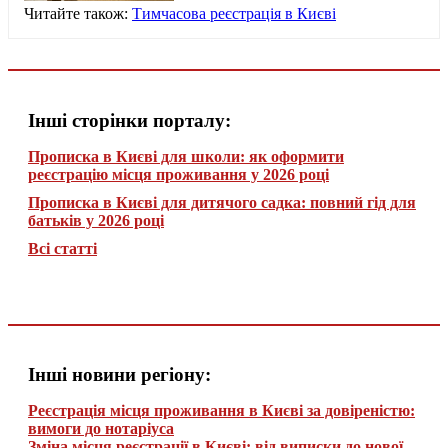
Читайте також:
Тимчасова реєстрація в Києві
Інші сторінки порталу:
Прописка в Києві для школи: як оформити
реєстрацію місця проживання у 2026 році
Прописка в Києві для дитячого садка: повний гід для
батьків у 2026 році
Всі статті
Інші новини регіону:
Реєстрація місця проживання в Києві за довіреністю:
вимоги до нотаріуса
Зміна місця реєстрації в Києві: від виписки до нової