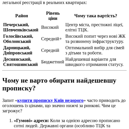
легальної реєстрації в реальних квартирах:
Рівень
Район
Чому така вартість?
ціни
Печерський,
Центр міста, престижні ліцеї,
Високий
Шевченківський
елітні ТЦК.
Голосіївський,
Високий попит через нові ЖК
Середній+
Оболонський
та розвинену інфраструктуру.
Дарницький,
Оптимальний вибір для сімей
Середній
Дніпровський
з дітьми та роботи.
Деснянський,
Найдешевші варіанти для
Бюджетний
Святошинський
швидкого отримання статусу.
Чому не варто обирати найдешевшу
прописку?
Запит «
купити прописку Київ недорого
» часто приводить до
оголошень із цінами, що значно нижчі за ринкові. Чим це
загрожує?
«Гумові» адреси:
Коли за однією адресою прописано
сотні людей. Державні органи (особливо ТЦК та