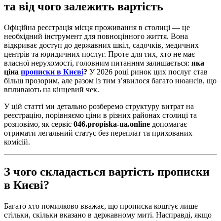
та від чого залежить вартість
Офіційна реєстрація місця проживання в столиці — це
необхідний інструмент для повноцінного життя. Вона
відкриває доступ до державних шкіл, садочків, медичних
центрів та юридичних послуг. Проте для тих, хто не має
власної нерухомості, головним питанням залишається:
яка
ціна
прописки в Києві
?
У 2026 році ринок цих послуг став
більш прозорим, але разом із тим з’явилося багато нюансів, що
впливають на кінцевий чек.
У цій статті ми детально розберемо структуру витрат на
реєстрацію, порівняємо ціни в різних районах столиці та
розповімо, як сервіс
046.propiska-ua.online
допомагає
отримати легальний статус без переплат та прихованих
комісій.
З чого складається вартість прописки
в Києві?
Багато хто помилково вважає, що прописка коштує лише
стільки, скільки вказано в державному миті. Насправді, якщо