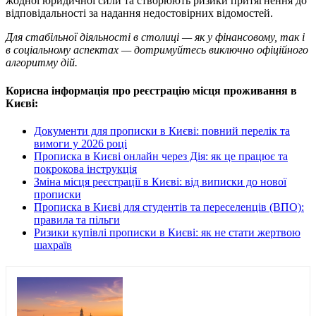
жодної юридичної сили та створюють ризики притягнення до
відповідальності за надання недостовірних відомостей.
Для стабільної діяльності в столиці — як у фінансовому, так і
в соціальному аспектах — дотримуйтесь виключно офіційного
алгоритму дій.
Корисна інформація про реєстрацію місця проживання в
Києві:
Документи для прописки в Києві: повний перелік та
вимоги у 2026 році
Прописка в Києві онлайн через Дія: як це працює та
покрокова інструкція
Зміна місця реєстрації в Києві: від виписки до нової
прописки
Прописка в Києві для студентів та переселенців (ВПО):
правила та пільги
Ризики купівлі прописки в Києві: як не стати жертвою
шахраїв