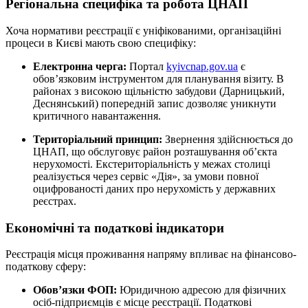
Регіональна специфіка та робота ЦНАП
Хоча нормативи реєстрації є уніфікованими, організаційні
процеси в Києві мають свою специфіку:
Електронна черга:
Портал
kyivcnap.gov.ua
є
обов’язковим інструментом для планування візиту. В
районах з високою щільністю забудови (Дарницький,
Деснянський) попередній запис дозволяє уникнути
критичного навантаження.
Територіальний принцип:
Звернення здійснюється до
ЦНАП, що обслуговує район розташування об’єкта
нерухомості. Екстериторіальність у межах столиці
реалізується через сервіс «Дія», за умови повної
оцифрованості даних про нерухомість у державних
реєстрах.
Економічні та податкові індикатори
Реєстрація місця проживання напряму впливає на фінансово-
податкову сферу:
Обов’язки ФОП:
Юридичною адресою для фізичних
осіб-підприємців є місце реєстрації. Податкові