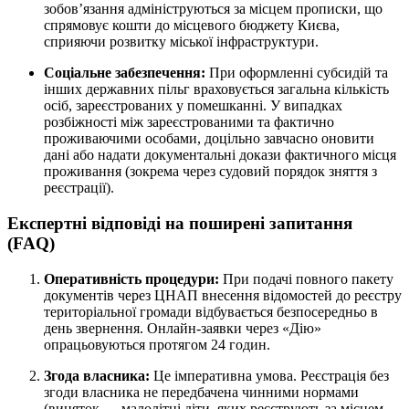
зобов’язання адмініструються за місцем прописки, що
спрямовує кошти до місцевого бюджету Києва,
сприяючи розвитку міської інфраструктури.
Соціальне забезпечення:
При оформленні субсидій та
інших державних пільг враховується загальна кількість
осіб, зареєстрованих у помешканні. У випадках
розбіжності між зареєстрованими та фактично
проживаючими особами, доцільно завчасно оновити
дані або надати документальні докази фактичного місця
проживання (зокрема через судовий порядок зняття з
реєстрації).
Експертні відповіді на поширені запитання
(FAQ)
Оперативність процедури:
При подачі повного пакету
документів через ЦНАП внесення відомостей до реєстру
територіальної громади відбувається безпосередньо в
день звернення. Онлайн-заявки через «Дію»
опрацьовуються протягом 24 годин.
Згода власника:
Це імперативна умова. Реєстрація без
згоди власника не передбачена чинними нормами
(виняток — малолітні діти, яких реєструють за місцем