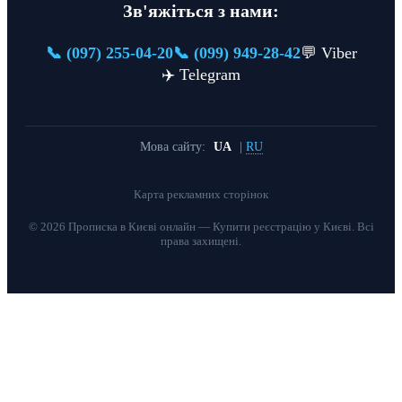
Зв'яжіться з нами:
📞 (097) 255-04-20
📞 (099) 949-28-42
💬 Viber
✈️ Telegram
Мова сайту:
UA
|
RU
Карта рекламних сторінок
© 2026 Прописка в Києві онлайн — Купити реєстрацію у Києві. Всі
права захищені.