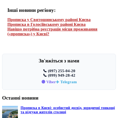
Інші новини регіону:
Прописка у Святошинському районі Києва
Прописка в Голосіївському районі Києва
Навіщо потрібна реєстрація місця проживання
(«прописка») у Києві?
Зв'яжіться з нами
📞 (097) 255-04-20
📞 (099) 949-28-42
🟣 Viber
✈️ Telegram
Останні новини
Прописка в Києві: особистий досвід, юридичні тонкощі
та відгуки жителів столиці