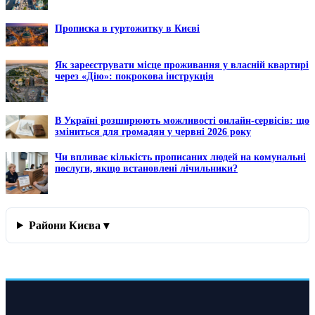
Прописка в гуртожитку в Києві
Як зареєструвати місце проживання у власній квартирі
через «Дію»: покрокова інструкція
В Україні розширюють можливості онлайн-сервісів: що
зміниться для громадян у червні 2026 року
Чи впливає кількість прописаних людей на комунальні
послуги, якщо встановлені лічильники?
Райони Києва ▾