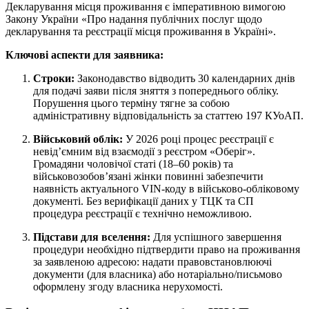
Декларування місця проживання є імперативною вимогою
Закону України «Про надання публічних послуг щодо
декларування та реєстрації місця проживання в Україні».
Ключові аспекти для заявника:
Строки:
Законодавство відводить 30 календарних днів
для подачі заяви після зняття з попереднього обліку.
Порушення цього терміну тягне за собою
адміністративну відповідальність за статтею 197 КУоАП.
Військовий облік:
У 2026 році процес реєстрації є
невід’ємним від взаємодії з реєстром «Оберіг».
Громадяни чоловічої статі (18–60 років) та
військовозобов’язані жінки повинні забезпечити
наявність актуального VIN-коду в військово-обліковому
документі. Без верифікації даних у ТЦК та СП
процедура реєстрації є технічно неможливою.
Підстави для вселення:
Для успішного завершення
процедури необхідно підтвердити право на проживання
за заявленою адресою: надати правовстановлюючі
документи (для власника) або нотаріально/письмово
оформлену згоду власника нерухомості.