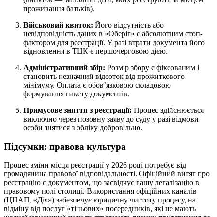
проживання батьків).
Військовий квиток:
Його відсутність або
невідповідність даних в «Оберіг» є абсолютним стоп-
фактором для реєстрації. У разі втрати документа його
відновлення в ТЦК є першочерговою дією.
Адміністративний збір:
Розмір збору є фіксованим і
становить незначний відсоток від прожиткового
мінімуму. Оплата є обов’язковою складовою
формування пакету документів.
Примусове зняття з реєстрації:
Процес здійснюється
виключно через позовну заяву до суду у разі відмови
особи знятися з обліку добровільно.
Підсумки: правова культура
Процес зміни місця реєстрації у 2026 році потребує від
громадянина правової відповідальності. Офіційний витяг про
реєстрацію є документом, що засвідчує вашу легалізацію в
правовому полі столиці. Використання офіційних каналів
(ЦНАП, «Дія») забезпечує юридичну чистоту процесу, на
відміну від послуг «тіньових» посередників, які не мають