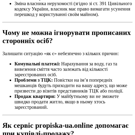
Зміна власника нерухомості (згідно зі ст. 391 Цивільного
кодексу України, власник має право вимагати усунення
перешкод у користуванні своїм майном).
Чому не можна ігнорувати прописаних
сторонніх осіб?
Залишати ситуацію «як є» небезпечно з кількох причин:
Комунальні платежі:
Нарахування за воду, газ та
вивезення сміття часто залежать від кількості
зареєстрованих осіб.
Проблеми з ТЦК:
Повістки на ім’я попередніх
мешканців будуть приходити на вашу адресу, що може
призвести до візитів представників ТЦК або поліції.
Продаж квартири:
У майбутньому ви не зможете
швидко продати житло, якщо в ньому хтось
зареєстрований.
Як сервіс propiska-ua.online допомагає
при купівлі-продажу?