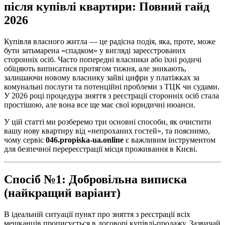
після купівлі квартири: Повний гайд
2026
Купівля власного житла — це радісна подія, яка, проте, може
бути затьмарена «спадком» у вигляді зареєстрованих
сторонніх осіб. Часто попередні власники або їхні родичі
обіцяють виписатися протягом тижня, але зникають,
залишаючи новому власнику зайві цифри у платіжках за
комунальні послуги та потенційні проблеми з ТЦК чи судами.
У 2026 році процедура зняття з реєстрації сторонніх осіб стала
простішою, але вона все ще має свої юридичні нюанси.
У цій статті ми розберемо три основні способи, як очистити
вашу нову квартиру від «непроханих гостей», та пояснимо,
чому сервіс
046.propiska-ua.online
є важливим інструментом
для безпечної перереєстрації місця проживання в Києві.
Спосіб №1: Добровільна виписка
(найкращий варіант)
В ідеальній ситуації пункт про зняття з реєстрації всіх
мешканців прописується в договорі купівлі-продажу. Зазвичай