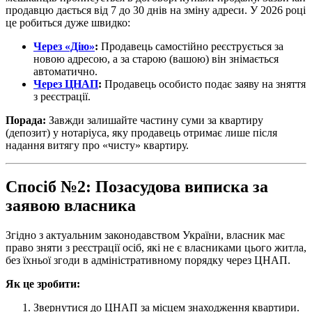
продавцю дається від 7 до 30 днів на зміну адреси. У 2026 році
це робиться дуже швидко:
Через «Дію»
:
Продавець самостійно реєструється за
новою адресою, а за старою (вашою) він знімається
автоматично.
Через ЦНАП
:
Продавець особисто подає заяву на зняття
з реєстрації.
Порада:
Завжди залишайте частину суми за квартиру
(депозит) у нотаріуса, яку продавець отримає лише після
надання витягу про «чисту» квартиру.
Спосіб №2: Позасудова виписка за
заявою власника
Згідно з актуальним законодавством України, власник має
право зняти з реєстрації осіб, які не є власниками цього житла,
без їхньої згоди в адміністративному порядку через ЦНАП.
Як це зробити:
Звернутися до ЦНАП за місцем знаходження квартири.