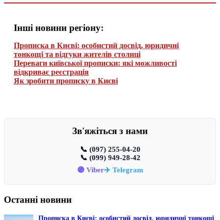
Інші новини регіону:
Прописка в Києві: особистий досвід, юридичні
тонкощі та відгуки жителів столиці
Переваги київської прописки: які можливості
відкриває реєстрація
Як зробити прописку в Києві
Зв'яжіться з нами
📞 (097) 255-04-20
📞 (099) 949-28-42
🟣 Viber
✈️ Telegram
Останні новини
Прописка в Києві: особистий досвід, юридичні тонкощі