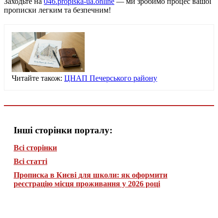
Заходьте на
046.propiska-ua.online
— ми зробимо процес вашої
прописки легким та безпечним!
Читайте також:
ЦНАП Печерського району
Інші сторінки порталу:
Всі сторінки
Всі статті
Прописка в Києві для школи: як оформити
реєстрацію місця проживання у 2026 році