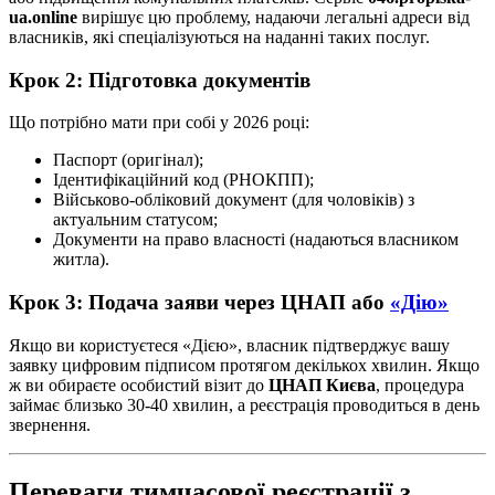
ua.online
вирішує цю проблему, надаючи легальні адреси від
власників, які спеціалізуються на наданні таких послуг.
Крок 2: Підготовка документів
Що потрібно мати при собі у 2026 році:
Паспорт (оригінал);
Ідентифікаційний код (РНОКПП);
Військово-обліковий документ (для чоловіків) з
актуальним статусом;
Документи на право власності (надаються власником
житла).
Крок 3: Подача заяви через ЦНАП або
«Дію»
Якщо ви користуєтеся «Дією», власник підтверджує вашу
заявку цифровим підписом протягом декількох хвилин. Якщо
ж ви обираєте особистий візит до
ЦНАП Києва
, процедура
займає близько 30-40 хвилин, а реєстрація проводиться в день
звернення.
Переваги тимчасової реєстрації з