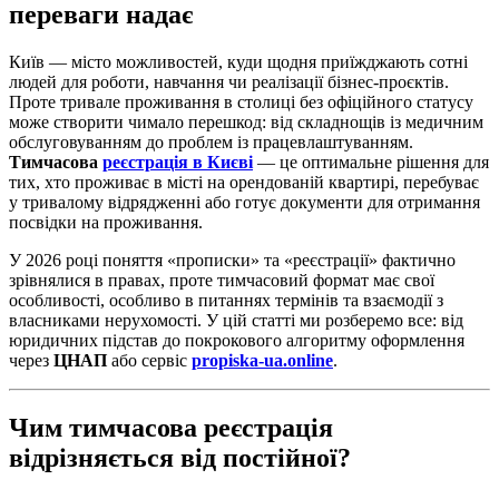
переваги надає
Київ — місто можливостей, куди щодня приїжджають сотні
людей для роботи, навчання чи реалізації бізнес-проєктів.
Проте тривале проживання в столиці без офіційного статусу
може створити чимало перешкод: від складнощів із медичним
обслуговуванням до проблем із працевлаштуванням.
Тимчасова
реєстрація в Києві
— це оптимальне рішення для
тих, хто проживає в місті на орендованій квартирі, перебуває
у тривалому відрядженні або готує документи для отримання
посвідки на проживання.
У 2026 році поняття «прописки» та «реєстрації» фактично
зрівнялися в правах, проте тимчасовий формат має свої
особливості, особливо в питаннях термінів та взаємодії з
власниками нерухомості. У цій статті ми розберемо все: від
юридичних підстав до покрокового алгоритму оформлення
через
ЦНАП
або сервіс
propiska-ua.online
.
Чим тимчасова реєстрація
відрізняється від постійної?