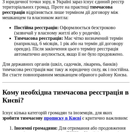
З юридичної точки зору, в Україні зараз існує єдиний реєстр
територіальних громад. Проте на практиці
тимчасова
реєстрація
відрізняється лише терміном дії договору між
мешканцем та власником житла:
Постійна реєстрація:
Оформлюється безстроково
(зазвичай у власному житлі або у родичів).
Тимчасова реєстрація:
Має чітко визначений термін
(наприклад, 6 місяців, 1 рік або на термін дії договору
оренди). Після закінчення цього терміну реєстрація
автоматично анулюється, якщо її не було продовжено.
Для державних органів (шкіл, садочків, лікарень, банків)
тимчасова реєстрація має таку ж юридичну силу, як і постійна.
Ви стаєте повноправним мешканцем обраного району Києва.
Кому необхідна тимчасова реєстрація в
Києві?
Існує кілька категорій громадян та іноземців, для яких
зробити тимчасову
прописку в Києві
є критично важливим:
Іноземні громадяни:
Для отримання або продовження