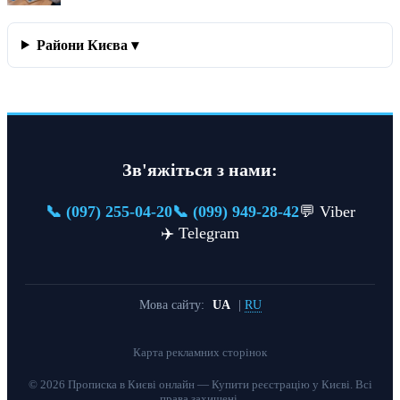
Райони Києва ▾
Зв'яжіться з нами:
📞 (097) 255-04-20
📞 (099) 949-28-42
💬 Viber
✈️ Telegram
Мова сайту:
UA
|
RU
Карта рекламних сторінок
© 2026 Прописка в Києві онлайн — Купити реєстрацію у Києві. Всі
права захищені.