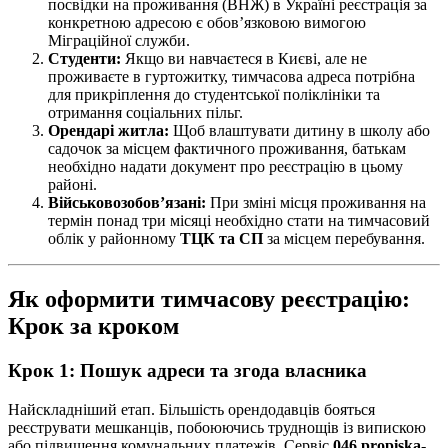
посвідки на проживання (ВНЖ) в Україні реєстрація за
конкретною адресою є обов’язковою вимогою
Міграційної служби.
Студенти:
Якщо ви навчаєтеся в Києві, але не
проживаєте в гуртожитку, тимчасова адреса потрібна
для прикріплення до студентської поліклініки та
отримання соціальних пільг.
Орендарі житла:
Щоб влаштувати дитину в школу або
садочок за місцем фактичного проживання, батькам
необхідно надати документ про реєстрацію в цьому
районі.
Військовозобов’язані:
При зміні місця проживання на
термін понад три місяці необхідно стати на тимчасовий
облік у районному
ТЦК та СП
за місцем перебування.
Як оформити тимчасову реєстрацію:
Крок за кроком
Крок 1: Пошук адреси та згода власника
Найскладніший етап. Більшість орендодавців бояться
реєструвати мешканців, побоюючись труднощів із випискою
або підвищення комунальних платежів. Сервіс
046.propiska-