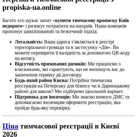
propiska-ua.online
Багато хто шукає запит «
купити тимчасову прописку Київ
недорого
» і ризикує потрапити на шахраїв. Наша компанія
пропонує цивілізований та безпечний підхід:
Легальність:
Ваша адреса з’являється в реєстрі
територіальної громади та в застосунку «Дія». Ви
можете перевірити її валідність за допомогою QR-коду
на витягу.
Відсутність прихованих ризиків:
Ми працюємо з
власниками, які гарантують, що не випишуть вас до
закінчення терміну дії договору.
Будь-який район Києва:
Потрібна тимчасова
реєстрація на Печерську для бізнесу чи в Дарницькому
районі для школи? Ми підберемо ідеальний варіант.
Підтримка для іноземців:
Ми знаємо вимоги ДМС та
допомагаємо іноземцям оформити реєстрацію, яка
пройде будь-яку перевірку.
Ціна
тимчасової реєстрації в Києві
2026