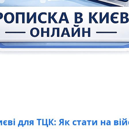
єві для ТЦК: Як стати на ві