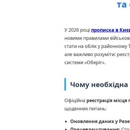
та
У 2026 році
прописка в Киє
новими правилами військовог
стати на облік у районному 
але важливо розуміти: реєст
системи «Оберіг».
Чому необхідна 
Офіційна
реєстрація місця
щоденних питань:
Оновлення даних у Резе
Працевлаштування:
Стол