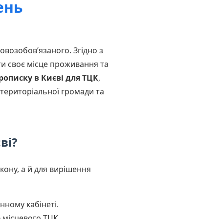
ень
возобов’язаного. Згідно з
ти своє місце проживання та
рописку в Києві для ТЦК
,
 територіальної громади та
ві?
ону, а й для вирішення
нному кабінеті.
 місцевого ТЦК.