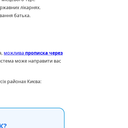
ержавних лікарнях.
вання батька.
а,
можлива
прописка через
система може направити вас
сіх районах Києва:
К?