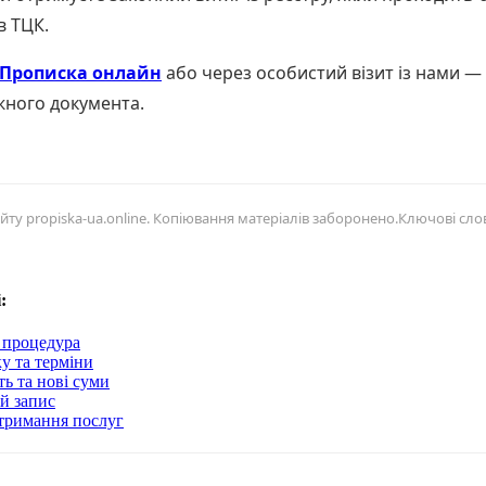
в ТЦК.
Прописка онлайн
або через особистий візит із нами — 
жного документа.
йту propiska-ua.online. Копіювання матеріалів заборонено.Ключові слова
:
а процедура
у та терміни
ть та нові суми
ій запис
отримання послуг