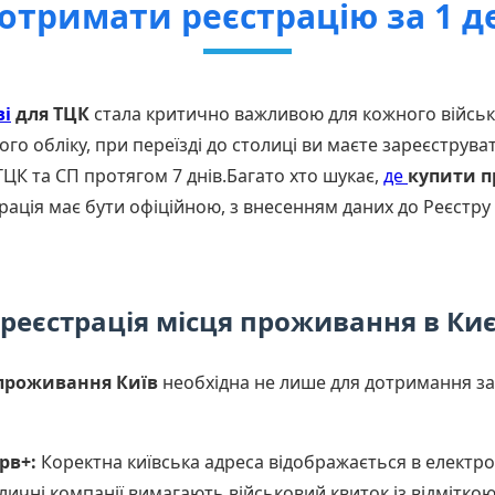
 отримати реєстрацію за 1 д
ві
для ТЦК
стала критично важливою для кожного військо
о обліку, при переїзді до столиці ви маєте зареєструва
ТЦК та СП протягом 7 днів.Багато хто шукає,
де
купити п
рація має бути офіційною, з внесенням даних до Реєстру
реєстрація місця проживання в Киє
 проживання Київ
необхідна не лише для дотримання зак
рв+:
Коректна київська адреса відображається в електро
ичні компанії вимагають військовий квиток із відміткою