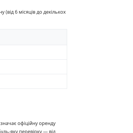
у (від 6 місяців до декількох
означає офіційну оренду
будь-яку перевірку — від