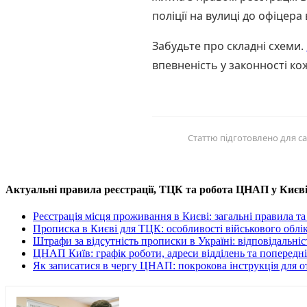
поліції на вулиці до офіцера 
Забудьте про складні схеми.
впевненість у законності ко
Статтю підготовлено для са
Актуальні правила реєстрації, ТЦК та робота ЦНАП у Києві
Реєстрація місця проживання в Києві: загальні правила т
Прописка в Києві для ТЦК: особливості військового облік
Штрафи за відсутність прописки в Україні: відповідальніс
ЦНАП Київ: графік роботи, адреси відділень та попередн
Як записатися в чергу ЦНАП: покрокова інструкція для 