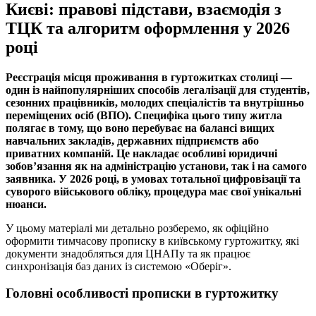
Києві: правові підстави, взаємодія з
ТЦК та алгоритм оформлення у 2026
році
Реєстрація місця проживання в гуртожитках столиці —
один із найпопулярніших способів легалізації для студентів,
сезонних працівників, молодих спеціалістів та внутрішньо
переміщених осіб (ВПО). Специфіка цього типу житла
полягає в тому, що воно перебуває на балансі вищих
навчальних закладів, державних підприємств або
приватних компаній. Це накладає особливі юридичні
зобов’язання як на адміністрацію установи, так і на самого
заявника. У 2026 році, в умовах тотальної цифровізації та
суворого військового обліку, процедура має свої унікальні
нюанси.
У цьому матеріалі ми детально розберемо, як офіційно
оформити тимчасову прописку в київському гуртожитку, які
документи знадобляться для ЦНАПу та як працює
синхронізація баз даних із системою «Оберіг».
Головні особливості прописки в гуртожитку