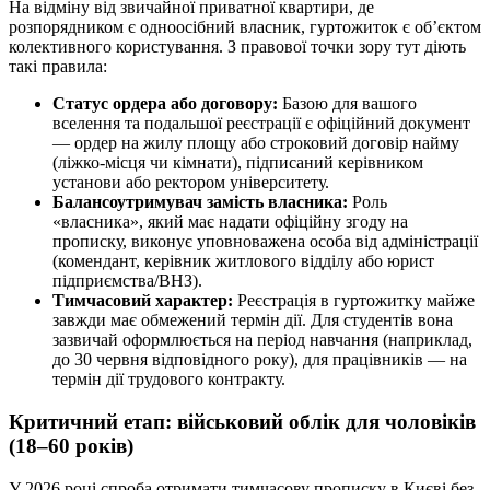
На відміну від звичайної приватної квартири, де
розпорядником є одноосібний власник, гуртожиток є об’єктом
колективного користування. З правової точки зору тут діють
такі правила:
Статус ордера або договору:
Базою для вашого
вселення та подальшої реєстрації є офіційний документ
— ордер на жилу площу або строковий договір найму
(ліжко-місця чи кімнати), підписаний керівником
установи або ректором університету.
Балансоутримувач замість власника:
Роль
«власника», який має надати офіційну згоду на
прописку, виконує уповноважена особа від адміністрації
(комендант, керівник житлового відділу або юрист
підприємства/ВНЗ).
Тимчасовий характер:
Реєстрація в гуртожитку майже
завжди має обмежений термін дії. Для студентів вона
зазвичай оформлюється на період навчання (наприклад,
до 30 червня відповідного року), для працівників — на
термін дії трудового контракту.
Критичний етап: військовий облік для чоловіків
(18–60 років)
У 2026 році спроба отримати тимчасову прописку в Києві без