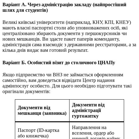
Варіант А. Через адміністрацію закладу (найпростіший
шлях для студентів)
Великі київські університети (наприклад, КНУ, КПІ, КНЕУ)
мають власні паспортні столи або уповноважених осіб, які
централізовано збирають документи у першокурсників чи
нових мешканців. Ви здаєте пакет паперів коменданту,
адміністрація сама взаємодіє з державними реєстраторами, а за
кілька днів видає вам готовий результат.
Варіант Б. Особистий візит до столичного ЦНАПу
Якщо підприємство чи ВНЗ не займається оформленням
самостійно, вам доведеться відвідати Центр надання
адмінпослуг особисто. Для цього необхідно підготувати такі
оригінали документів:
Документи від
Документи від
адміністрації
мешканця (заявника)
гуртожитку
Направлення на
Паспорт (ID-картка
вселення, ордер або
або книжечка)
чинний договір найму