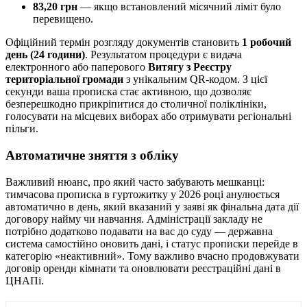
83,20 грн
— якщо встановлений місячний ліміт було
перевищено.
Офіційний термін розгляду документів становить
1 робочий
день (24 години)
. Результатом процедури є видача
електронного або паперового
Витягу з Реєстру
територіальної громади
з унікальним QR-кодом. З цієї
секунди ваша прописка стає активною, що дозволяє
безперешкодно прикріпитися до столичної поліклініки,
голосувати на місцевих виборах або отримувати регіональні
пільги.
Автоматичне зняття з обліку
Важливий нюанс, про який часто забувають мешканці:
тимчасова прописка в гуртожитку у 2026 році анулюється
автоматично в день, який вказаний у заяві як фінальна дата дії
договору найму чи навчання. Адміністрації закладу не
потрібно додатково подавати на вас до суду — державна
система самостійно оновить дані, і статус прописки перейде в
категорію «неактивний». Тому важливо вчасно продовжувати
договір оренди кімнати та оновлювати реєстраційні дані в
ЦНАПі.