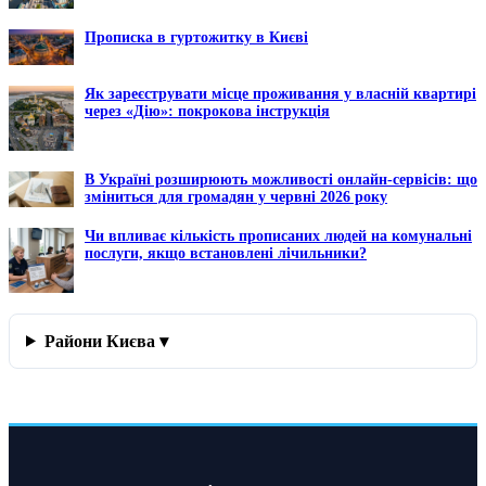
Прописка в гуртожитку в Києві
Як зареєструвати місце проживання у власній квартирі
через «Дію»: покрокова інструкція
В Україні розширюють можливості онлайн-сервісів: що
зміниться для громадян у червні 2026 року
Чи впливає кількість прописаних людей на комунальні
послуги, якщо встановлені лічильники?
Райони Києва ▾