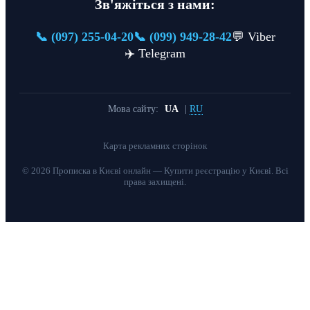
Зв'яжіться з нами:
📞 (097) 255-04-20
📞 (099) 949-28-42
💬 Viber
✈️ Telegram
Мова сайту:
UA
|
RU
Карта рекламних сторінок
© 2026 Прописка в Києві онлайн — Купити реєстрацію у Києві. Всі
права захищені.