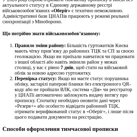
актуального статусу в Єдиному державному реєстрі
військовозобов’язаних
«Оберіг»
є технічно неможливою.
Адміністративні бази ЦНАПів працюють у режимі реальної
синхронізації з Міноборони.
Що потрібно знати військовозобов’язаному:
Правило зміни району:
Більшість гуртожитків Києва
мають чітку прив’язку до районних ТЦК та СП за своєю
геолокацією. Якщо ви приїхали навчатися чи працювати
з іншої області або навіть змінили район у межах
столиці, у вас є рівно
7 днів
, щоб стати на військовий
облік за новою адресою гуртожитку.
Перевірка статусу:
Якщо ви маєте статус порушника
обліку, застарілі паперові бланки без електронного QR-
коду або не пройшли ВЛК, система «Дія» чи реєстратор
у ЦНАПі автоматично заблокують видачу витягу про
прописку. Спочатку необхідно оновити дані через
«Резерв+» або особисто відвідати районний ТЦК,
отримати верифікований статус в «Оберіг», і лише після
цього подавати документи на реєстрацію.
Способи оформлення тимчасової прописки