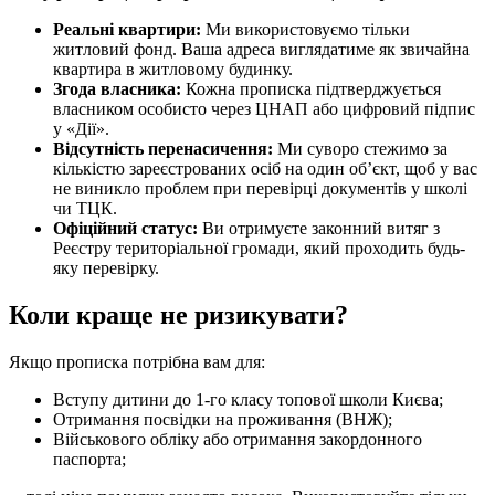
Реальні квартири:
Ми використовуємо тільки
житловий фонд. Ваша адреса виглядатиме як звичайна
квартира в житловому будинку.
Згода власника:
Кожна прописка підтверджується
власником особисто через ЦНАП або цифровий підпис
у «Дії».
Відсутність перенасичення:
Ми суворо стежимо за
кількістю зареєстрованих осіб на один об’єкт, щоб у вас
не виникло проблем при перевірці документів у школі
чи ТЦК.
Офіційний статус:
Ви отримуєте законний витяг з
Реєстру територіальної громади, який проходить будь-
яку перевірку.
Коли краще не ризикувати?
Якщо прописка потрібна вам для:
Вступу дитини до 1-го класу топової школи Києва;
Отримання посвідки на проживання (ВНЖ);
Військового обліку або отримання закордонного
паспорта;