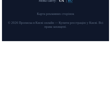
Мова сайту:
UA
|
RU
Карта рекламних сторінок
© 2026 Прописка в Києві онлайн — Купити реєстрацію у Києві. Всі
права захищені.