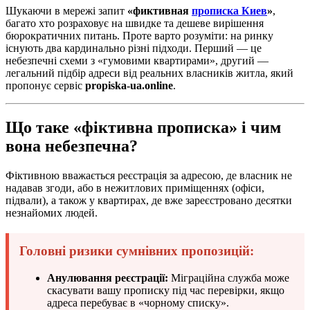
Шукаючи в мережі запит
«фиктивная
прописка Киев
»
,
багато хто розраховує на швидке та дешеве вирішення
бюрократичних питань. Проте варто розуміти: на ринку
існують два кардинально різні підходи. Перший — це
небезпечні схеми з «гумовими квартирами», другий —
легальний підбір адреси від реальних власників житла, який
пропонує сервіс
propiska-ua.online
.
Що таке «фіктивна прописка» і чим
вона небезпечна?
Фіктивною вважається реєстрація за адресою, де власник не
надавав згоди, або в нежитлових приміщеннях (офіси,
підвали), а також у квартирах, де вже зареєстровано десятки
незнайомих людей.
Головні ризики сумнівних пропозицій:
Анулювання реєстрації:
Міграційна служба може
скасувати вашу прописку під час перевірки, якщо
адреса перебуває в «чорному списку».