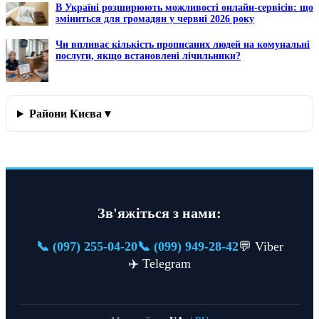
В Україні розширюють можливості онлайн-сервісів: що
зміниться для громадян у червні 2026 року
Чи впливає кількість прописаних людей на комунальні
послуги, якщо встановлені лічильники?
Райони Києва ▾
Зв'яжіться з нами:
📞 (097) 255-04-20
📞 (099) 949-28-42
💬 Viber
✈️ Telegram