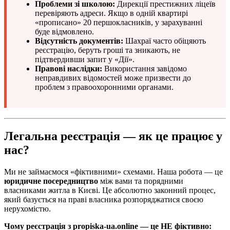
Проблеми зі школою:
Дирекції престижних ліцеїв
перевіряють адреси. Якщо в одній квартирі
«прописано» 20 першокласників, у зарахуванні
буде відмовлено.
Відсутність документів:
Шахраї часто обіцяють
реєстрацію, беруть гроші та зникають, не
підтвердивши запит у «Дії».
Правові наслідки:
Використання завідомо
неправдивих відомостей може призвести до
проблем з правоохоронними органами.
Легальна реєстрація — як це працює у
нас?
Ми не займаємося «фіктивними» схемами. Наша робота — це
юридичне посередництво
між вами та порядними
власниками житла в Києві. Це абсолютно законний процес,
який базується на праві власника розпоряджатися своєю
нерухомістю.
Чому реєстрація з propiska-ua.online — це НЕ фіктивно: