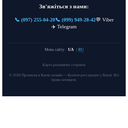
Зв'яжіться з нами:
📞 (097) 255-04-20
📞 (099) 949-28-42
💬 Viber
✈️ Telegram
Мова сайту:
UA
|
RU
Карта рекламних сторінок
© 2026 Прописка в Києві онлайн — Купити реєстрацію у Києві. Всі
права захищені.