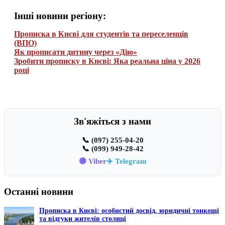
Інші новини регіону:
Прописка в Києві для студентів та переселенців
(ВПО)
Як прописати дитину через «Дію»
Зробити прописку в Києві: Яка реальна ціна у 2026
році
Зв'яжіться з нами
📞 (097) 255-04-20
📞 (099) 949-28-42
🟣 Viber
✈️ Telegram
Останні новини
Прописка в Києві: особистий досвід, юридичні тонкощі
та відгуки жителів столиці