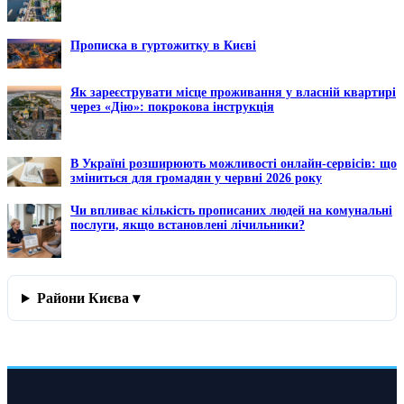
Прописка в гуртожитку в Києві
Як зареєструвати місце проживання у власній квартирі
через «Дію»: покрокова інструкція
В Україні розширюють можливості онлайн-сервісів: що
зміниться для громадян у червні 2026 року
Чи впливає кількість прописаних людей на комунальні
послуги, якщо встановлені лічильники?
Райони Києва ▾