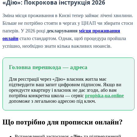
«Дію»: Покрокова інструкція 2026
Зміна місця проживання в Києві тепер займає лічені хвилини.
Більше не потрібно стояти в чергах у ЦНАП чи збирати стоси
паперів. У 2026 році
декларування
місця проживання
онлайн
стало стандартом. Однак, щоб процедура пройшла
успішно, необхідно знати кілька важливих нюансів.
Головна перешкода — адреса
Для реєстрації через «Дію» власник житла має
підтвердити ваш запит цифровим підписом. Якщо ви
орендуєте квартиру і власник не дає згоди, або вам
потрібна конкретна школа — сервіс
propiska-ua.online
допоможе з легальною адресою під ключ.
Що потрібно для прописки онлайн?
Встановлений застосунок
«Дія»
та підтверджений