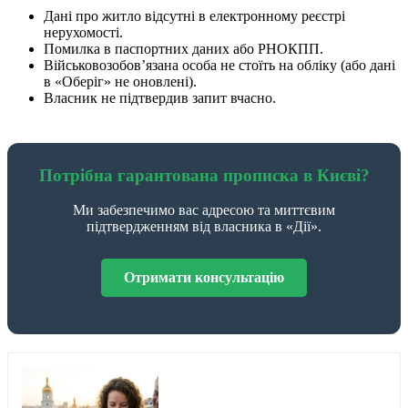
Дані про житло відсутні в електронному реєстрі
нерухомості.
Помилка в паспортних даних або РНОКПП.
Військовозобов’язана особа не стоїть на обліку (або дані
в «Оберіг» не оновлені).
Власник не підтвердив запит вчасно.
Потрібна гарантована прописка в Києві?
Ми забезпечимо вас адресою та миттєвим
підтвердженням від власника в «Дії».
Отримати консультацію