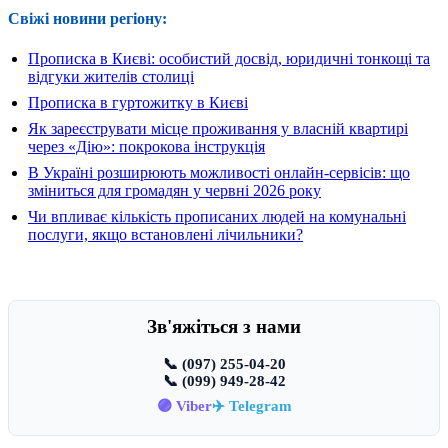
Свіжі новини регіону:
Прописка в Києві: особистий досвід, юридичні тонкощі та
відгуки жителів столиці
Прописка в гуртожитку в Києві
Як зареєструвати місце проживання у власній квартирі
через «Дію»: покрокова інструкція
В Україні розширюють можливості онлайн-сервісів: що
зміниться для громадян у червні 2026 року
Чи впливає кількість прописаних людей на комунальні
послуги, якщо встановлені лічильники?
Зв'яжіться з нами
📞 (097) 255-04-20
📞 (099) 949-28-42
🟣 Viber
✈️ Telegram