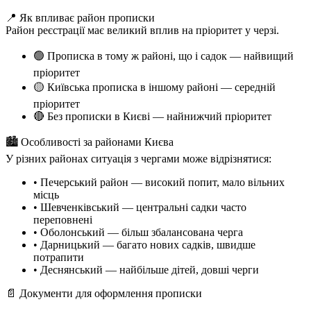
📍 Як впливає район прописки
Район реєстрації має великий вплив на пріоритет у черзі.
🟢 Прописка в тому ж районі, що і садок — найвищий
пріоритет
🟡 Київська прописка в іншому районі — середній
пріоритет
🔴 Без прописки в Києві — найнижчий пріоритет
🏙 Особливості за районами Києва
У різних районах ситуація з чергами може відрізнятися:
• Печерський район — високий попит, мало вільних
місць
• Шевченківський — центральні садки часто
переповнені
• Оболонський — більш збалансована черга
• Дарницький — багато нових садків, швидше
потрапити
• Деснянський — найбільше дітей, довші черги
📄 Документи для оформлення прописки