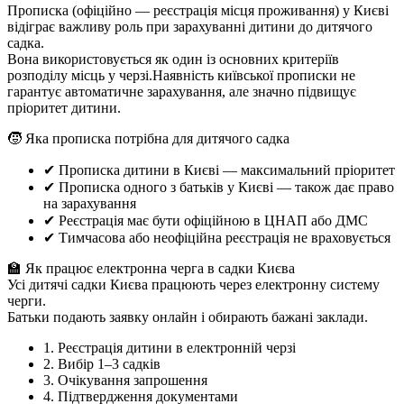
Прописка (офіційно — реєстрація місця проживання) у Києві
відіграє важливу роль при зарахуванні дитини до дитячого
садка.
Вона використовується як один із основних критеріїв
розподілу місць у черзі.Наявність київської прописки не
гарантує автоматичне зарахування, але значно підвищує
пріоритет дитини.
🧒 Яка прописка потрібна для дитячого садка
✔ Прописка дитини в Києві — максимальний пріоритет
✔ Прописка одного з батьків у Києві — також дає право
на зарахування
✔ Реєстрація має бути офіційною в ЦНАП або ДМС
✔ Тимчасова або неофіційна реєстрація не враховується
🏫 Як працює електронна черга в садки Києва
Усі дитячі садки Києва працюють через електронну систему
черги.
Батьки подають заявку онлайн і обирають бажані заклади.
1. Реєстрація дитини в електронній черзі
2. Вибір 1–3 садків
3. Очікування запрошення
4. Підтвердження документами