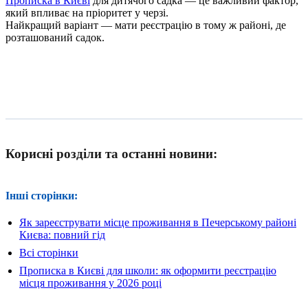
Прописка в Києві
для дитячого садка — це важливий фактор,
який впливає на пріоритет у черзі.
Найкращий варіант — мати реєстрацію в тому ж районі, де
розташований садок.
Корисні розділи та останні новини:
Інші сторінки:
Як зареєструвати місце проживання в Печерському районі
Києва: повний гід
Всі сторінки
Прописка в Києві для школи: як оформити реєстрацію
місця проживання у 2026 році