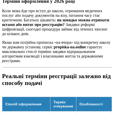
Терміни оформлення у 2026 році
Коли мова йде про вступ до школи, отримання медичних
послуг або подачу документів на візу, питання часу стає
критичним. Багатьох цікавить:
як швидко можна отримати
штамп або витяг про реєстрацію?
Завдяки реформі
цифровізації, сьогодні процедура займає від лічених хвилин
до кількох днів.
Якщо вам потрібна прописка «на вчора» під конкретну школу
чи державну установу, сервіс
propiska-ua.online
гарантує
максимально стислі терміни завдяки відпрацьованим
алгоритмам взаємодії з власниками житла та державними
реєстрами.
Реальні терміни реєстрації залежно від
способу подачі
Термін
Спосіб оформлення
Особливості
очікування