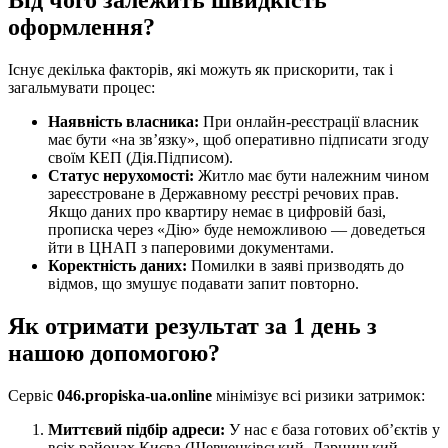
Від чого залежить швидкість
оформлення?
Існує декілька факторів, які можуть як прискорити, так і
загальмувати процес:
Наявність власника:
При онлайн-реєстрації власник
має бути «на зв’язку», щоб оперативно підписати згоду
своїм КЕП (Дія.Підписом).
Статус нерухомості:
Житло має бути належним чином
зареєстроване в Державному реєстрі речових прав.
Якщо даних про квартиру немає в цифровій базі,
прописка через «Дію» буде неможливою — доведеться
йти в ЦНАП з паперовими документами.
Коректність даних:
Помилки в заяві призводять до
відмов, що змушує подавати запит повторно.
Як отримати результат за 1 день з
нашою допомогою?
Сервіс
046.propiska-ua.online
мінімізує всі ризики затримок:
Миттєвий підбір адреси:
У нас є база готових об’єктів у
всіх районах Києва (Шевченківський, Дарницький