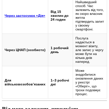
Найшвидший
спосіб. Час
залежить від того,
Від 15
як скоро власник
Через застосунок «Дія»
хвилин до
житла
24 годин
підтвердить запит
у своєму
смартфоні.
Послуга
надається в
момент візиту,
1 робочий
Через ЦНАП (особисто)
але запис у чергу
день
може бути на
кілька днів
наперед.
Може
знадобитися
оновлення даних
Для
1–3 робочі
у реєстрі
військовозобов’язаних
дні
«Оберіг», що
трохи подовжує
процес.