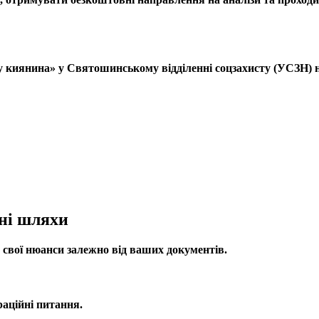
киянина» у Святошинському відділенні соцзахисту (УСЗН) на
вні шляхи
є свої нюанси залежно від ваших документів.
раційні питання.