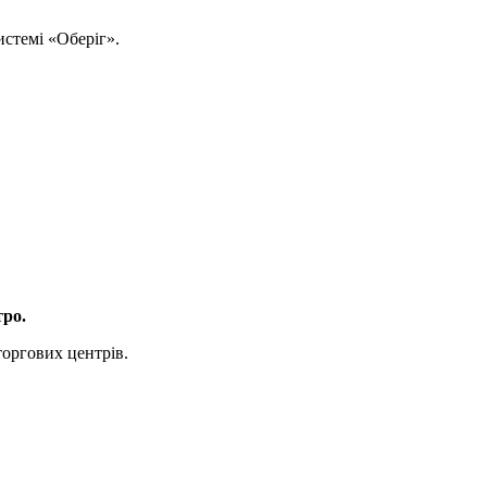
истемі «Оберіг».
тро.
торгових центрів.