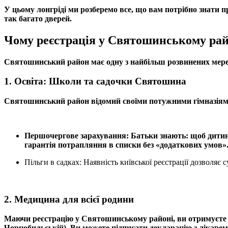
У цьому лонгріді ми розберемо все, що вам потрібно знати п
так багато дверей.
Чому реєстрація у Святошинському рай
Святошинський район має одну з найбільш розвинених мере
1. Освіта: Школи та садочки Святошина
Святошинський район відомий своїми потужними гімназіями 
Першочергове зарахування: Батьки знають: щоб дитина
гарантія потрапляння в списки без «додаткових умов»
Пільги в садках: Наявність київської реєстрації дозволяє
2. Медицина для всієї родини
Маючи реєстрацію у Святошинському районі, ви отримуєте д
Чорнобильській). Ви можете підписати декларацію з лікарем