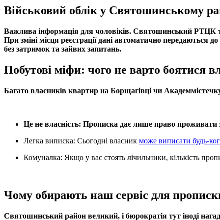
Військовий облік у Святошинському ра
Важлива інформація для чоловіків. Святошинський РТЦК та С
При зміні місця реєстрації дані автоматично передаються д
без затримок та зайвих запитань.
Побутові міфи: чого не варто боятися в
Багато власників квартир на Борщагівці чи Академмістечку
Це не власність: Прописка дає лише право проживати з
Легка виписка: Сьогодні власник
може виписати будь-ког
Комуналка: Якщо у вас стоять лічильники, кількість проп
Чому обирають наш сервіс для прописк
Святошинський район великий, і бюрократія тут іноді нага