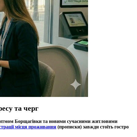
есу та черг
 ритмом Борщагівки та новими сучасними житловими
страції місця проживання
(прописки) завжди стоїть гостро