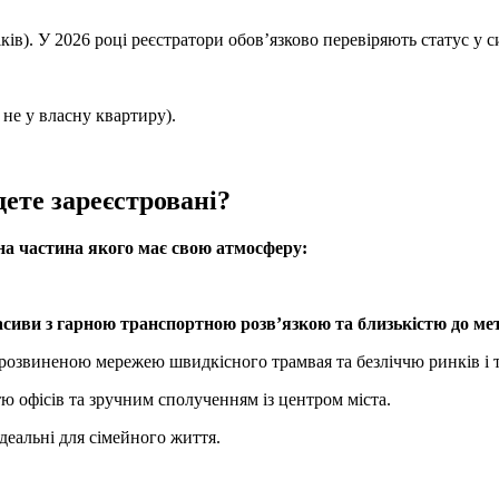
ів). У 2026 році реєстратори обов’язково перевіряють статус у с
не у власну квартиру).
ете зареєстровані?
жна частина якого має свою атмосферу:
сиви з гарною транспортною розв’язкою та близькістю до ме
 розвиненою мережею швидкісного трамвая та безліччю ринків і 
ю офісів та зручним сполученням із центром міста.
ідеальні для сімейного життя.