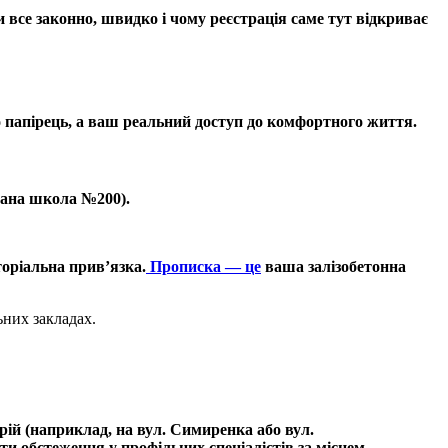
 все законно, швидко і чому реєстрація саме тут відкриває
 папірець, а ваш реальний доступ до комфортного життя.
вана школа №200).
оріальна прив’язка.
Прописка — це
ваша залізобетонна
ьних закладах.
ій (наприклад, на вул. Симиренка або вул.
и обстеження у профільних спеціалістів за місцем