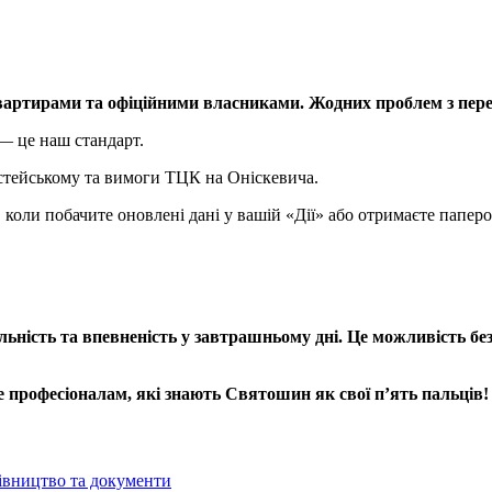
вартирами та офіційними власниками. Жодних проблем з пер
 — це наш стандарт.
стейському та вимоги ТЦК на Оніскевича.
, коли побачите оновлені дані у вашій «Дії» або отримаєте паперо
ність та впевненість у завтрашньому дні. Це можливість бе
е професіоналам, які знають Святошин як свої п’ять пальців!
івництво та документи