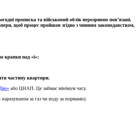
годні прописка та військовий облік нерозривно пов’язані.
папери, щоб процес пройшов згідно з чинним законодавством,
о крапки над «і»:
дити частину квартири.
«Дію»
або ЦНАП. Це займає мінімум часу.
 нарахування за газ чи воду за нормами).