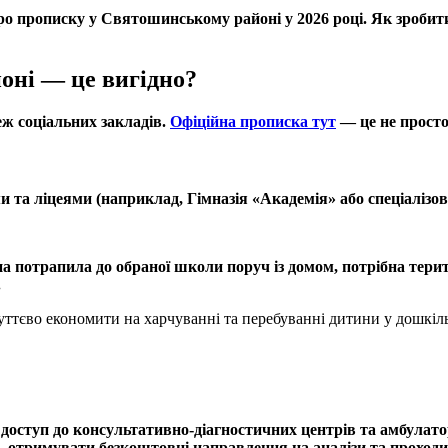
ро прописку у Святошинському районі у 2026 році. Як зробити
оні — це вигідно?
ж соціальних закладів.
Офіційна прописка тут
— це не просто
та ліцеями (наприклад, Гімназія «Академія» або спеціалізо
 потрапила до обраної школи поруч із домом, потрібна терит
.
 суттєво економити на харчуванні та перебуванні дитини у дошкіл
оступ до консультативно-діагностичних центрів та амбулатор
, отримувати безкоштовні направлення на аналізи та проходит