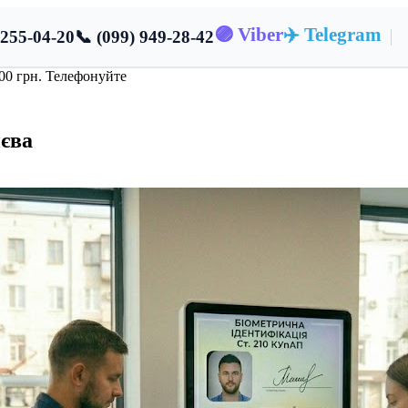
🟣 Viber
✈️ Telegram
 255-04-20
📞 (099) 949-28-42
000 грн. Телефонуйте
єва