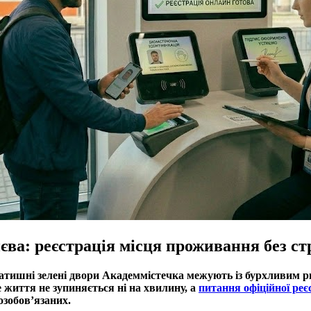
а: реєстрація місця проживання без стр
затишні зелені двори Академмістечка межують із бурхливим
 життя не зупиняється ні на хвилину, а
питання офіційної реє
озобов’язаних.