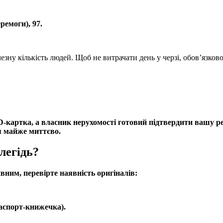
ремоги), 97.
у кількість людей. Щоб не витрачати день у черзі, обов’язков
 ID-картка, а власник нерухомості готовий підтвердити вашу
я майже миттєво.
легідь?
ним, перевірте наявність оригіналів:
аспорт-книжечка).