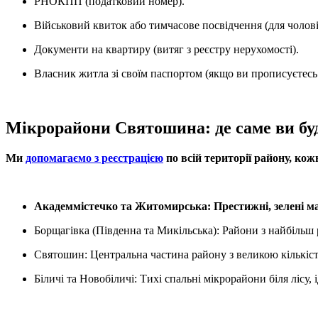
РНОКПП (податковий номер).
Військовий квиток або тимчасове посвідчення (для чоловік
Документи на квартиру (витяг з реєстру нерухомості).
Власник житла зі своїм паспортом (якщо ви прописуєтесь 
Мікрорайони Святошина: де саме ви буд
Ми
допомагаємо з реєстрацією
по всій території району, ко
Академмістечко та Житомирська: Престижні, зелені ма
Борщагівка (Південна та Микільська): Райони з найбільш
Святошин: Центральна частина району з великою кількіст
Біличі та Новобіличі: Тихі спальні мікрорайони біля лісу, 