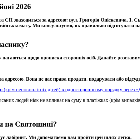
йоні 2026
П знаходиться за адресою: вул. Григорія Оніскевича, 1. Сьо
о військкомату. Ми консультуємо, як правильно підготувати 
ласнику?
 вагаються щодо прописки сторонніх осіб. Давайте розставим
а адресою. Вона не дає права продати, подарувати або відсу
о (крім неповнолітніх дітей) в односторонньому порядку через 
исаних людей ніяк не впливає на суму в платіжках (крім випадків
и на Святошині?
дує лабіринт. Ми допомагаємо вам пройти цей шлях легко.