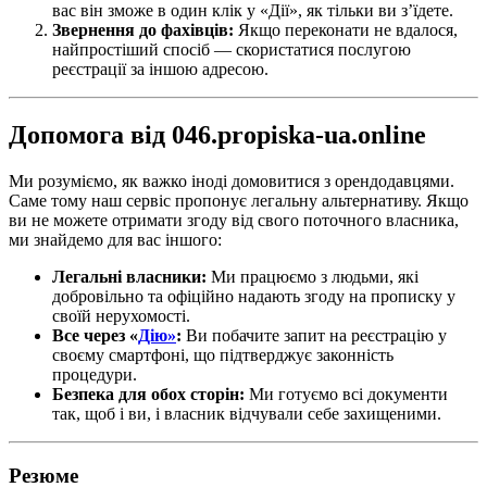
вас він зможе в один клік у «Дії», як тільки ви з’їдете.
Звернення до фахівців:
Якщо переконати не вдалося,
найпростіший спосіб — скористатися послугою
реєстрації за іншою адресою.
Допомога від 046.propiska-ua.online
Ми розуміємо, як важко іноді домовитися з орендодавцями.
Саме тому наш сервіс пропонує легальну альтернативу. Якщо
ви не можете отримати згоду від свого поточного власника,
ми знайдемо для вас іншого:
Легальні власники:
Ми працюємо з людьми, які
добровільно та офіційно надають згоду на прописку у
своїй нерухомості.
Все через «
Дію»
:
Ви побачите запит на реєстрацію у
своєму смартфоні, що підтверджує законність
процедури.
Безпека для обох сторін:
Ми готуємо всі документи
так, щоб і ви, і власник відчували себе захищеними.
Резюме