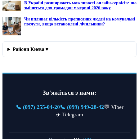
В Україні розширюють можливості онлайн-сервісів: що
зміниться для громадян у червні 2026 року
Чи впливає кількість прописаних людей на комунальні
послуги, якщо встановлені лічильники?
Райони Києва ▾
Зв'яжіться з нами:
📞 (097) 255-04-20
📞 (099) 949-28-42
💬 Viber
✈️ Telegram