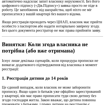
автоматично надсилає запит власнику нерухомості. Без його
цифрового підпису («Дія.Підпису») заявка просто не піде в
роботу. Це запобіжник від шахрайства, щоб ніхто не міг
прописатися у вашій квартирі без вашого відома.
Якщо реєстрація проходить через ЦНАП, власник має прийти
особисто з паспортом або надати нотаріально завірену згоду.
Без цього документа реєстратор не має права прийняти заяву.
Винятки: Коли згода власника не
потрібна (або вже отримана)
Існує лише декілька сценаріїв, коли процедура прописки не
вимагає додаткового підтвердження від власника в момент
реєстрації:
1. Реєстрація дитини до 14 років
Це єдиний випадок, коли власник не може заборонити
прописку. Якщо один із батьків уже офіційно зареєстрований
у квартирі, він має право прописати туди свою дитину без
згоди господаря житла. Закон вважає, що дитина повинна
проживати з батьками, і право дитини на реєстрацію є