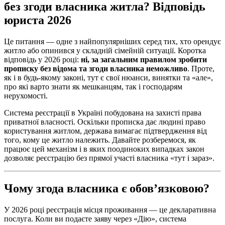
без згоди власника житла? Відповідь
юриста 2026
Це питання — одне з найпопулярніших серед тих, хто орендує
житло або опинився у складній сімейній ситуації. Коротка
відповідь у 2026 році:
ні, за загальним правилом зробити
прописку без відома та згоди власника неможливо
. Проте,
як і в будь-якому законі, тут є свої нюанси, винятки та «але»,
про які варто знати як мешканцям, так і господарям
нерухомості.
Система реєстрації в Україні побудована на захисті права
приватної власності. Оскільки прописка дає людині право
користування житлом, держава вимагає підтвердження від
того, кому це житло належить. Давайте розберемося, як
працює цей механізм і в яких поодиноких випадках закон
дозволяє реєстрацію без прямої участі власника «тут і зараз».
Чому згода власника є обов’язковою?
У 2026 році реєстрація місця проживання — це декларативна
послуга. Коли ви подаєте заяву через «Дію», система