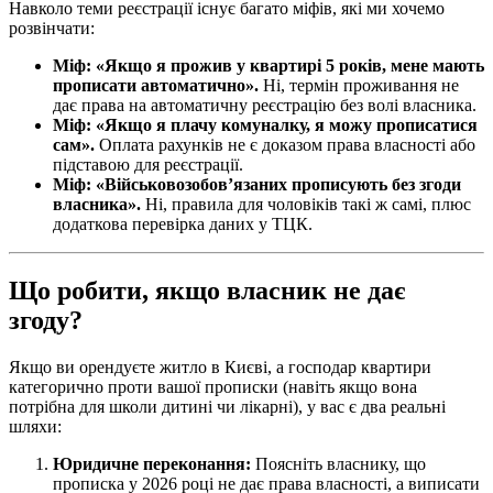
Навколо теми реєстрації існує багато міфів, які ми хочемо
розвінчати:
Міф: «Якщо я прожив у квартирі 5 років, мене мають
прописати автоматично».
Ні, термін проживання не
дає права на автоматичну реєстрацію без волі власника.
Міф: «Якщо я плачу комуналку, я можу прописатися
сам».
Оплата рахунків не є доказом права власності або
підставою для реєстрації.
Міф: «Військовозобов’язаних прописують без згоди
власника».
Ні, правила для чоловіків такі ж самі, плюс
додаткова перевірка даних у ТЦК.
Що робити, якщо власник не дає
згоду?
Якщо ви орендуєте житло в Києві, а господар квартири
категорично проти вашої прописки (навіть якщо вона
потрібна для школи дитині чи лікарні), у вас є два реальні
шляхи:
Юридичне переконання:
Поясніть власнику, що
прописка у 2026 році не дає права власності, а виписати