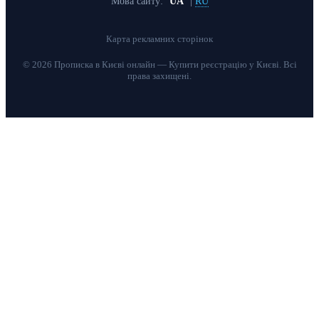
Мова сайту:
UA
|
RU
Карта рекламних сторінок
© 2026 Прописка в Києві онлайн — Купити реєстрацію у Києві. Всі
права захищені.