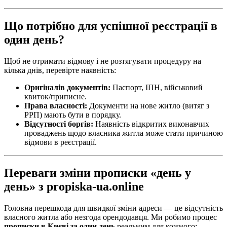
Що потрібно для успішної реєстрації в
один день?
Щоб не отримати відмову і не розтягувати процедуру на
кілька днів, перевірте наявність:
Оригіналів документів:
Паспорт, ІПН, військовий
квиток/приписне.
Права власності:
Документи на нове житло (витяг з
РРП) мають бути в порядку.
Відсутності боргів:
Наявність відкритих виконавчих
проваджень щодо власника житла може стати причиною
відмови в реєстрації.
Переваги зміни прописки «день у
день» з propiska-ua.online
Головна перешкода для швидкої зміни адреси — це відсутність
власного житла або незгода орендодавця. Ми робимо процес
прописки в Києві за один день
реальним для кожного: