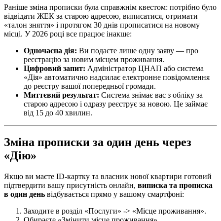
Раніше зміна прописки була справжнім квестом: потрібно було
відвідати ЖЕК за старою адресою, виписатися, отримати
«талон зняття» і протягом 30 днів прописатися на новому
місці. У 2026 році все працює інакше:
Одночасна дія:
Ви подаєте лише одну заяву — про
реєстрацію за новим місцем проживання.
Цифровий запит:
Адміністратор ЦНАП або система
«Дія» автоматично надсилає електронне повідомлення
до реєстру вашої попередньої громади.
Миттєвий результат:
Система знімає вас з обліку за
старою адресою і одразу реєструє за новою. Це займає
від 15 до 40 хвилин.
Зміна прописки за один день через
«Дію»
Якщо ви маєте ID-картку та власник нової квартири готовий
підтвердити вашу присутність онлайн,
виписка та прописка
в один день
відбувається прямо у вашому смартфоні:
Заходите в розділ «Послуги» -> «Місце проживання».
Обираєте «Змінити місце проживання».