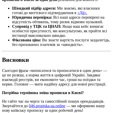
Швидкий підбір адреси:
Ми знаємо, які власники
готові до миттєвого підтвердження в
«Дії».
Юридична перевірка:
Всі наші адреси перевірені на
відсутність обтяжень, тому ризик відмови нульовий.
Супровід у ТЦК та ЦНАП:
Якщо ваш кейс вимагає
особистої присутності, ми консультуємо, як пройти всі
інстанції максимально швидко.
Фіксована ціна:
Ви знаєте вартість послуги заздалегідь,
без прихованих платежів за «швидкість».
Висновки
Сьогодні фраза «виписатися та прописатися в один день» —
це не розкіш, а норма життя в цифровій Україні. Завдяки
взаємодії реєстрів, ви економите час, гроші на поїздки та
нерви. Головне — мати надійну адресу для нової реєстрації.
Потрібна термінова зміна прописки в Києві?
Не гайте час на черги та самостійний пошук орендодавців.
Звертайтеся до
046.propiska-ua.online
— ми оформимо вашу
нову київську прописку за один робочий день!