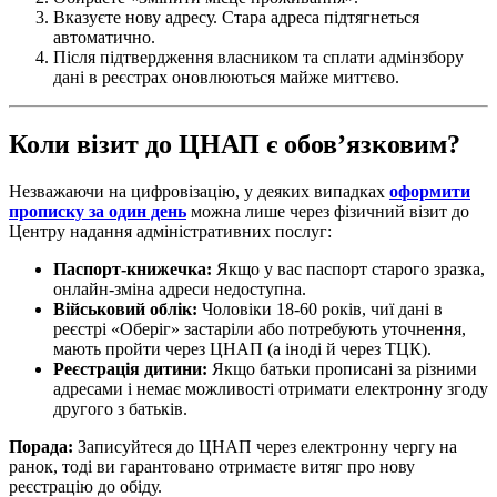
Вказуєте нову адресу. Стара адреса підтягнеться
автоматично.
Після підтвердження власником та сплати адмінзбору
дані в реєстрах оновлюються майже миттєво.
Коли візит до ЦНАП є обов’язковим?
Незважаючи на цифровізацію, у деяких випадках
оформити
прописку за один день
можна лише через фізичний візит до
Центру надання адміністративних послуг:
Паспорт-книжечка:
Якщо у вас паспорт старого зразка,
онлайн-зміна адреси недоступна.
Військовий облік:
Чоловіки 18-60 років, чиї дані в
реєстрі «Оберіг» застаріли або потребують уточнення,
мають пройти через ЦНАП (а іноді й через ТЦК).
Реєстрація дитини:
Якщо батьки прописані за різними
адресами і немає можливості отримати електронну згоду
другого з батьків.
Порада:
Записуйтеся до ЦНАП через електронну чергу на
ранок, тоді ви гарантовано отримаєте витяг про нову
реєстрацію до обіду.