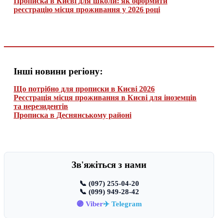
Прописка в Києві для школи: як оформити
реєстрацію місця проживання у 2026 році
Інші новини регіону:
Що потрібно для прописки в Києві 2026
Реєстрація місця проживання в Києві для іноземців
та нерезидентів
Прописка в Деснянському районі
Зв'яжіться з нами
📞 (097) 255-04-20
📞 (099) 949-28-42
🟣 Viber
✈️ Telegram