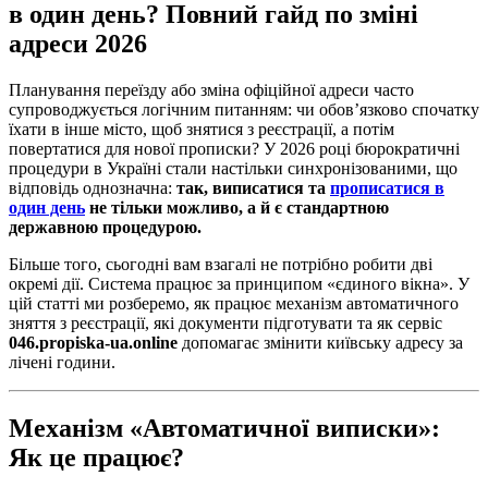
в один день? Повний гайд по зміні
адреси 2026
Планування переїзду або зміна офіційної адреси часто
супроводжується логічним питанням: чи обов’язково спочатку
їхати в інше місто, щоб знятися з реєстрації, а потім
повертатися для нової прописки? У 2026 році бюрократичні
процедури в Україні стали настільки синхронізованими, що
відповідь однозначна:
так, виписатися та
прописатися в
один день
не тільки можливо, а й є стандартною
державною процедурою.
Більше того, сьогодні вам взагалі не потрібно робити дві
окремі дії. Система працює за принципом «єдиного вікна». У
цій статті ми розберемо, як працює механізм автоматичного
зняття з реєстрації, які документи підготувати та як сервіс
046.propiska-ua.online
допомагає змінити київську адресу за
лічені години.
Механізм «Автоматичної виписки»:
Як це працює?